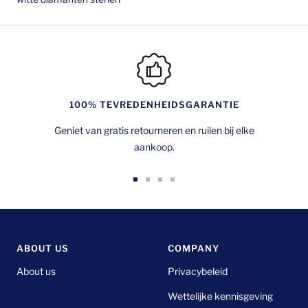
100% TEVREDENHEIDSGARANTIE
Geniet van gratis retourneren en ruilen bij elke
aankoop.
Ga
Ga
Ga
Ga
naar
naar
naar
naar
dia
dia
dia
dia
1
2
3
4
ABOUT US
COMPANY
About us
Privacybeleid
Wettelijke kennisgeving