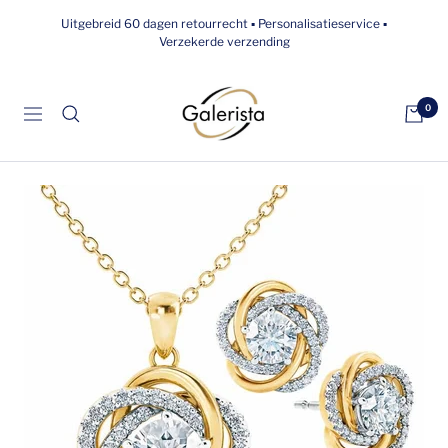
Overslaan
Uitgebreid 60 dagen retourrecht ▪ Personalisatieservice ▪
naar
Verzekerde verzending
inhoud
galerista
0
Navigatie