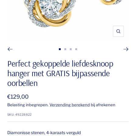
Zoom
Ga
Ga
Ga
Ga
naar
naar
naar
naar
Perfect gekoppelde liefdesknoop
dia
dia
dia
dia
hanger met GRATIS bijpassende
1
2
3
4
oorbellen
Verkoopprijs
€129,00
Belasting inbegrepen.
Verzending berekend
bij afrekenen
SKU:
49228822
Diamonisse stenen, 4-karaats verguld