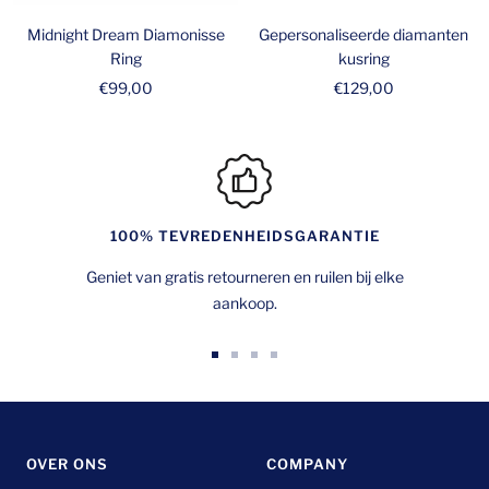
Midnight Dream Diamonisse
Gepersonaliseerde diamanten
Ring
kusring
Verkoopprijs
Verkoopprijs
€99,00
€129,00
100% TEVREDENHEIDSGARANTIE
Geniet van gratis retourneren en ruilen bij elke
aankoop.
Ga
Ga
Ga
Ga
naar
naar
naar
naar
dia
dia
dia
dia
1
2
3
4
OVER ONS
COMPANY