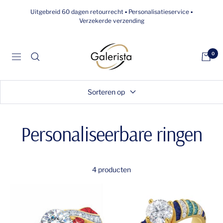
Overslaan
Uitgebreid 60 dagen retourrecht ▪ Personalisatieservice ▪
naar
Verzekerde verzending
inhoud
galerista
0
Navigatie
Sorteren op
Personaliseerbare ringen
4 producten