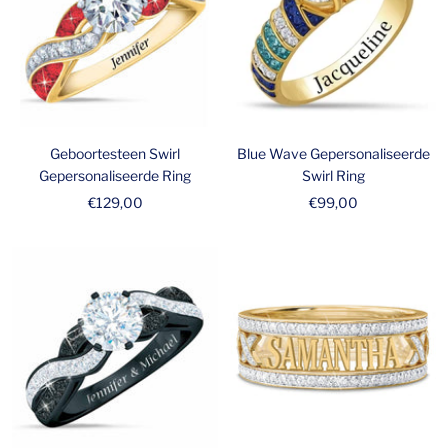
Geboortesteen Swirl
Blue Wave Gepersonaliseerde
Gepersonaliseerde Ring
Swirl Ring
Verkoopprijs
Verkoopprijs
€129,00
€99,00