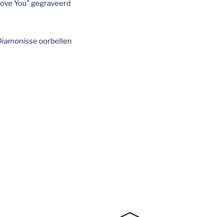
"I Love You" gegraveerd
Diamonisse
oorbellen