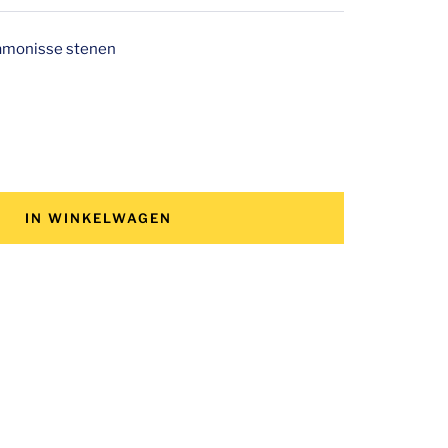
iamonisse stenen
veelheid
hogen
IN WINKELWAGEN