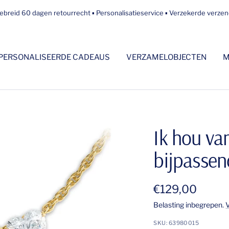
ebreid 60 dagen retourrecht ▪ Personalisatieservice ▪ Verzekerde verze
PERSONALISEERDE CADEAUS
VERZAMELOBJECTEN
M
Ik hou va
bijpassen
Verkoopprijs
€129,00
Belasting inbegrepen.
SKU:
63980015