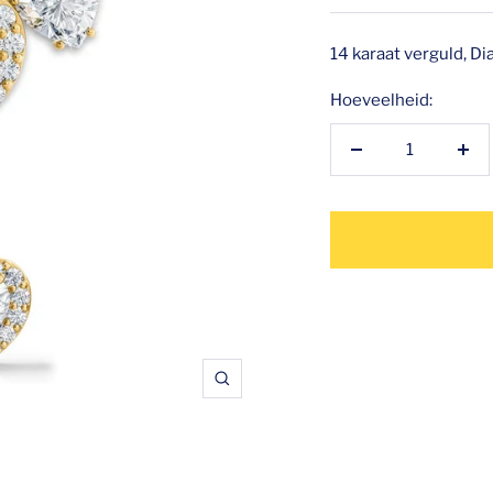
14 karaat verguld, D
Hoeveelheid:
Hoeveelheid
Hoe
verlagen
ver
Zoom